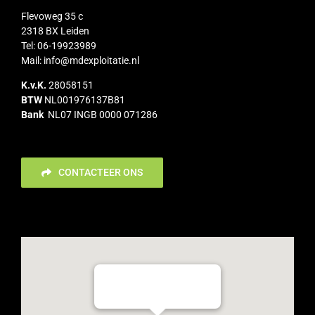
Flevoweg 35 c
2318 BX Leiden
Tel: 06-19923989
Mail:
info@mdexploitatie.nl
K.v.K.
28058151
BTW
NL001976137B81
Bank
NL07 INGB 0000 071286
CONTACTEER ONS
Flevoweg 35c, 2318 BX Leiden