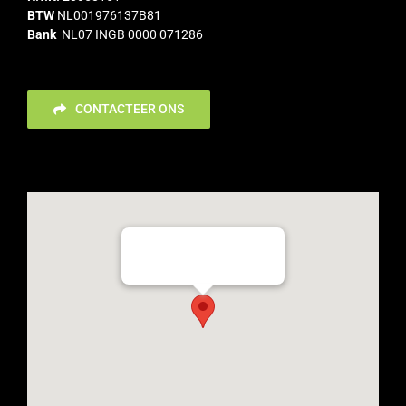
BTW
NL001976137B81
Bank
NL07 INGB 0000 071286
CONTACTEER ONS
Flevoweg 35c, 2318 BX Leiden