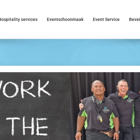
Hospitality services
Eventschoonmaak
Event Service
Bevei