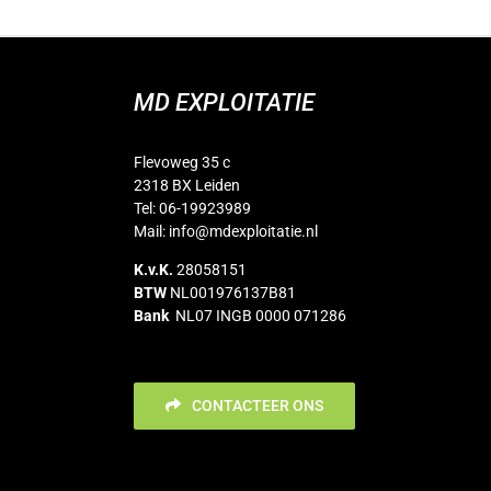
MD EXPLOITATIE
Flevoweg 35 c
2318 BX Leiden
Tel: 06-19923989
Mail:
info@mdexploitatie.nl
K.v.K.
28058151
BTW
NL001976137B81
Bank
NL07 INGB 0000 071286
CONTACTEER ONS