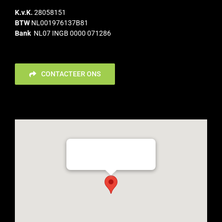
K.v.K.
28058151
BTW
NL001976137B81
Bank
NL07 INGB 0000 071286
CONTACTEER ONS
Flevoweg 35c, 2318 BX Leiden